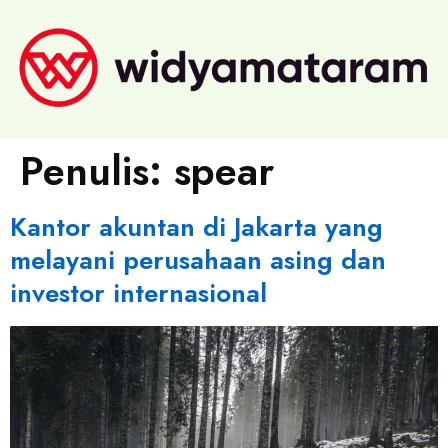
Penulis:
spear
Kantor akuntan di Jakarta yang
melayani perusahaan asing dan
investor internasional