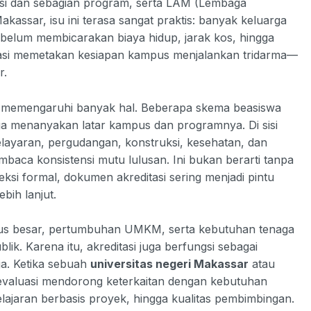
usi dan sebagian program, serta LAM (Lembaga
akassar, isu ini terasa sangat praktis: banyak keluarga
 sebelum membicarakan biaya hidup, jarak kos, hingga
tasi memetakan kesiapan kampus menjalankan tridarma—
r.
memengaruhi banyak hal. Beberapa skema beasiswa
ga menanyakan latar kampus dan programnya. Di sisi
elayaran, pergudangan, konstruksi, kesehatan, dan
mbaca konsistensi mutu lulusan. Ini bukan berarti tanpa
leksi formal, dokumen akreditasi sering menjadi pintu
bih lanjut.
mpus besar, pertumbuhan UMKM, serta kebutuhan tenaga
lik. Karena itu, akreditasi juga berfungsi sebagai
a. Ketika sebuah
universitas negeri Makassar
atau
 evaluasi mendorong keterkaitan dengan kebutuhan
belajaran berbasis proyek, hingga kualitas pembimbingan.