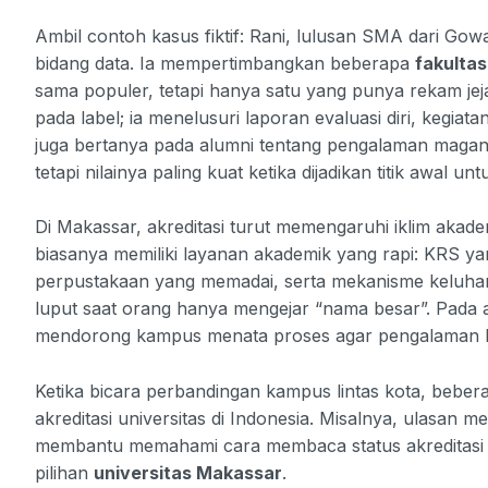
Ambil contoh kasus fiktif: Rani, lulusan SMA dari Gow
bidang data. Ia mempertimbangkan beberapa
fakultas
sama populer, tetapi hanya satu yang punya rekam jej
pada label; ia menelusuri laporan evaluasi diri, kegia
juga bertanya pada alumni tentang pengalaman magang di 
tetapi nilainya paling kuat ketika dijadikan titik awal
Di Makassar, akreditasi turut memengaruhi iklim akad
biasanya memiliki layanan akademik yang rapi: KRS ya
perpustakaan yang memadai, serta mekanisme keluhan ma
luput saat orang hanya mengejar “nama besar”. Pada a
mendorong kampus menata proses agar pengalaman be
Ketika bicara perbandingan kampus lintas kota, beber
akreditasi universitas di Indonesia. Misalnya, ulasan 
membantu memahami cara membaca status akreditasi s
pilihan
universitas Makassar
.