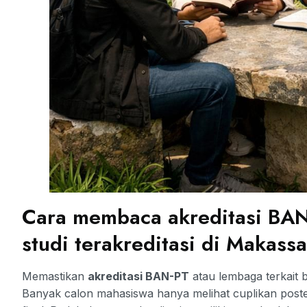
Cara membaca akreditasi BA
studi terakreditasi di Makassa
Memastikan
akreditasi BAN-PT
atau lembaga terkait b
Banyak calon mahasiswa hanya melihat cuplikan post