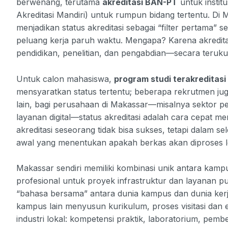
berwenang, terutama
akreditasi BAN-PT
untuk instit
Akreditasi Mandiri) untuk rumpun bidang tertentu. Di M
menjadikan status akreditasi sebagai “filter pertama”
peluang kerja paruh waktu. Mengapa? Karena akredi
pendidikan, penelitian, dan pengabdian—secara teruku
Untuk calon mahasiswa,
program studi terakreditasi
mensyaratkan status tertentu; beberapa rekrutmen ju
lain, bagi perusahaan di Makassar—misalnya sektor p
layanan digital—status akreditasi adalah cara cepat me
akreditasi seseorang tidak bisa sukses, tetapi dalam se
awal yang menentukan apakah berkas akan diproses le
Makassar sendiri memiliki kombinasi unik antara ka
profesional untuk proyek infrastruktur dan layanan pub
“bahasa bersama” antara dunia kampus dan dunia kerj
kampus lain menyusun kurikulum, proses visitasi dan
industri lokal: kompetensi praktik, laboratorium, pem