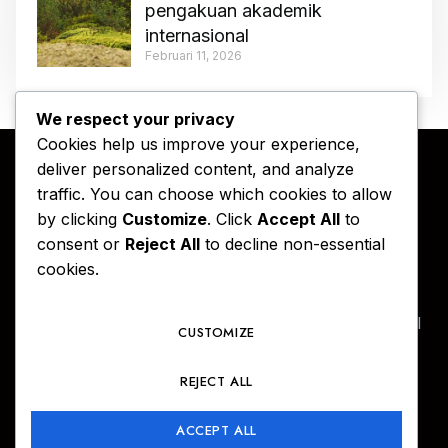
pengakuan akademik
internasional
Februari 11, 2026
We respect your privacy
Cookies help us improve your experience,
deliver personalized content, and analyze
traffic. You can choose which cookies to allow
by clicking
Customize
. Click
Accept All
to
consent or
Reject All
to decline non-essential
cookies.
Ruang refleksi dan informasi yang didedikasikan
untuk sekolah, universitas, dan layanan profesional
CUSTOMIZE
di Indonesia.
REJECT ALL
ACCEPT ALL